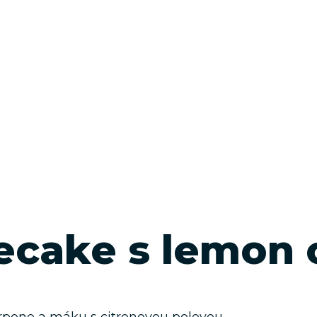
cake s lemon 
pone a máku s citronovou polevou.