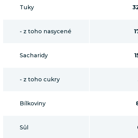
Tuky
3
- z toho nasycené
1
Sacharidy
1
- z toho cukry
Bílkoviny
Sůl