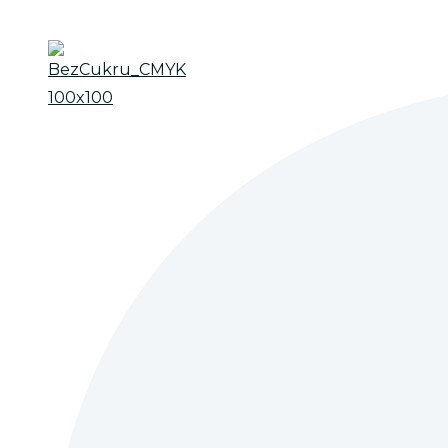
Přejít
k
obsahu