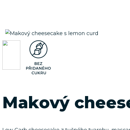
Makový cheese
Low Carb cheesecake z tučného tvarohu, mascar