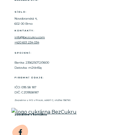
SÍDLO:
Novobranská 4,
602 00 Brno
KONTAKTY:
info@bezcukru.com
+420 601 234 034
SPOJENÍ:
Banka: 235625072/0600
Datovka: m2tk45q
FIREMNÍ ÚDAJE:
IČO: 095 58 187
DIČ: CZ09558187
Zapsána u MS v Praze, oddíl C, vložka 136761.
Zůstaňme v kontaktu