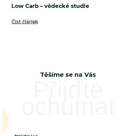
Low Carb – vědecké studie
Číst článek
Těšíme se na Vás
Přijďte
ochutnat
BezCukru s.r.o.