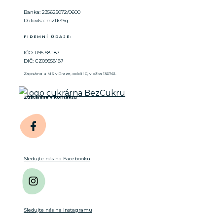
Banka: 235625072/0600
Datovka: m2tk45q
FIREMNÍ ÚDAJE:
IČO: 095 58 187
DIČ: CZ09558187
Zapsána u MS v Praze, oddíl C, vložka 136761.
Zůstaňme v kontaktu
Sledujte nás na Facebooku
Sledujte nás na Instagramu