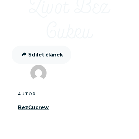
Život Bez
Cukru
Sdílet článek
AUTOR
BezCucrew