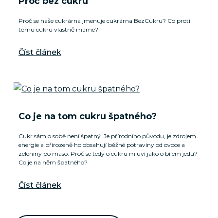
Proč bez cukru
Proč se naše cukrárna jmenuje cukrárna BezCukru? Co proti
tomu cukru vlastně máme?
Číst článek
Co je na tom cukru špatného?
Cukr sám o sobě není špatný. Je přírodního původu, je zdrojem
energie a přirozeně ho obsahují běžné potraviny od ovoce a
zeleniny po maso. Proč se tedy o cukru mluví jako o bílém jedu?
Co je na něm špatného?
Číst článek