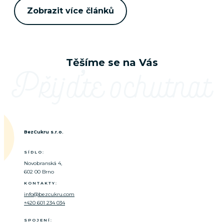
Zobrazit více článků
Těšíme se na Vás
Přijďte ochutnat
BezCukru s.r.o.
SÍDLO:
Novobranská 4,
602 00 Brno
KONTAKTY:
info@bezcukru.com
+420 601 234 034
SPOJENÍ: