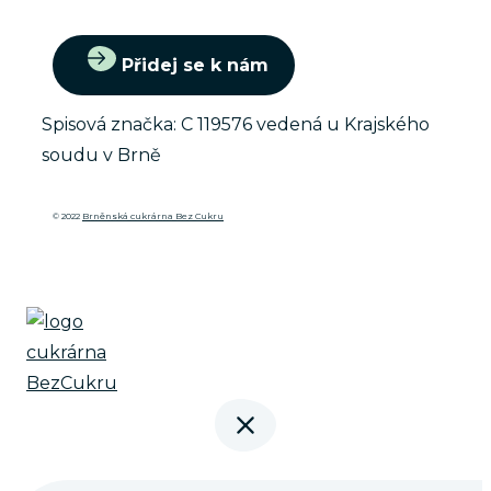
Přidej se k nám
Spisová značka: C 119576 vedená u Krajského
soudu v Brně
© 2022
Brněnská cukrárna Bez Cukru