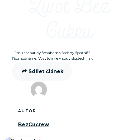
Život Bez
Cukru
Jsou sacharidy šmahem všechny špatně?
Rozhodně ne. Vysvětlíme v souvislostech, jak
to s nimi je.
Sdílet článek
AUTOR
BezCucrew