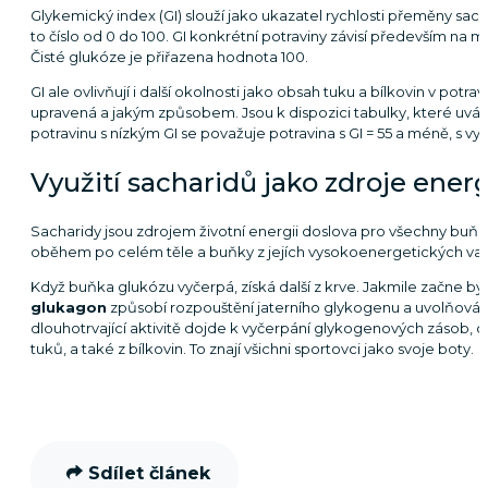
Glykemický index (GI) slouží jako ukazatel rychlosti přeměny sacha
to číslo od 0 do 100. GI konkrétní potraviny závisí především na 
Čisté glukóze je přiřazena hodnota 100.
GI ale ovlivňují i další okolnosti jako obsah tuku a bílkovin v potravi
upravená a jakým způsobem. Jsou k dispozici tabulky, které uvádě
potravinu s nízkým GI se považuje potravina s GI = 55 a méně, s vys
Využití sacharidů jako zdroje ener
Sacharidy jsou zdrojem životní energii doslova pro všechny buňky
oběhem po celém těle a buňky z jejích vysokoenergetických vazeb
Když buňka glukózu vyčerpá, získá další z krve. Jakmile začne bý
glukagon
způsobí rozpouštění jaterního glykogenu a uvolňován
dlouhotrvající aktivitě dojde k vyčerpání glykogenových zásob, o
tuků, a také z bílkovin. To znají všichni sportovci jako svoje boty.
Sdílet článek