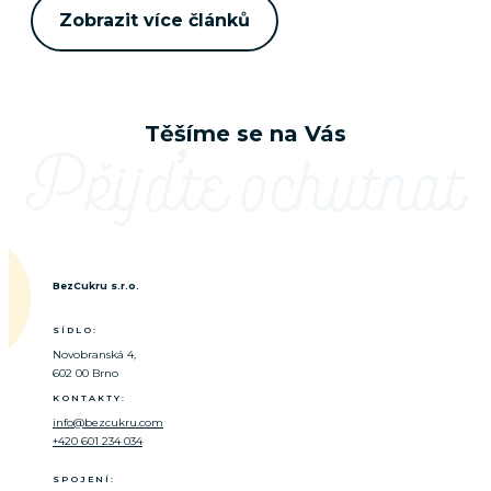
Zobrazit více článků
Těšíme se na Vás
Přijďte ochutnat
BezCukru s.r.o.
SÍDLO:
Novobranská 4,
602 00 Brno
KONTAKTY:
info@bezcukru.com
+420 601 234 034
SPOJENÍ: