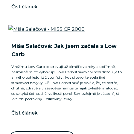
Číst článek
Míša Salačová: Jak jsem začala s Low
Carb
V režimu Low Carb se stravuji už téměř dva roky a upřímně,
nesmírně mi to vyhovuje. Low Carb stravování není dietou, je to
z mého pohledu již životní styl, kdy si osvojíte zcela jiné
stravovací návyky. Při Low Carb stravě je skvělé, že jíte pestře,
chutně, zdravě a v zásadě se nemusíte nijak zvláště limitovat,
co se týká četnosti, či velikosti porcí. Samozřejmě je zásadní jíst
kvalitní potraviny – bílkoviny i tuky.
Číst článek