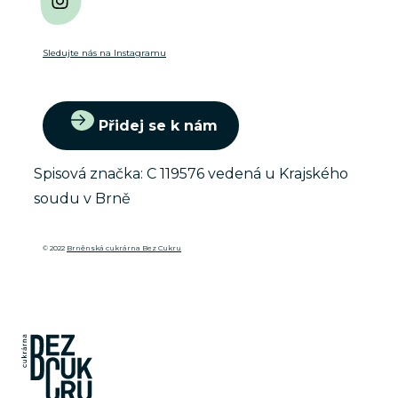
Sledujte nás na Instagramu
Přidej se k nám
Spisová značka: C 119576 vedená u Krajského
soudu v Brně
© 2022
Brněnská cukrárna Bez Cukru