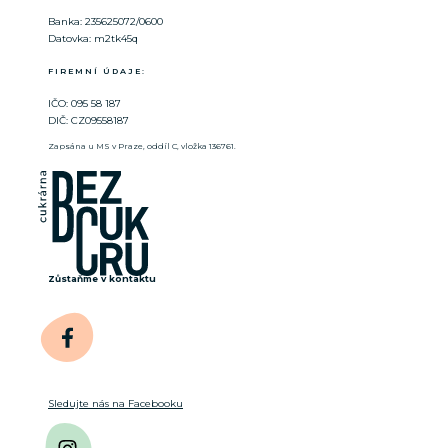
Banka: 235625072/0600
Datovka: m2tk45q
FIREMNÍ ÚDAJE:
IČO: 095 58 187
DIČ: CZ09558187
Zapsána u MS v Praze, oddíl C, vložka 136761.
Zůstaňme v kontaktu
Sledujte nás na Facebooku