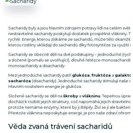
Sacharidy byly a jsou hlavním zdrojem potravy lidí na celém světě.
nestravitelné sacharidy poskytují dostatek prospěšné vlákniny. T
rychlé. Energii, kterou získáme ze sacharidů, může tělo okamžitě 
kterou rostliny ukládají do sacharidů díky fotosyntéze za využití 
Sacharidy se obecně dělí na dvě podskupiny – jednoduché (rychle 
a složené (pomalu se uvolňující), dlouhé řetězce monosacharidů.
monosacharidy a disacharidy.
Mezi jednoduché sacharidy patří
glukóza
,
fruktóza
a
galaktó
sacharóza
(disacharidy). Jednoduché sacharidy stimulují naše ch
Hlavním nositelem energie je glukóza.
Složené sacharidy se dělí na
škroby
a
vlákninu
. Tepelnou úpravo
dochází k rozbití jejich struktury, což napomáhá jejich stravitelnos
protože nemáme enzymy, které by ji štěpily. Živí se jí ale bakterie v
Přestože vláknina neposkytuje energii, je pro naše zdraví ohrom
Věda zvaná trávení sacharidů