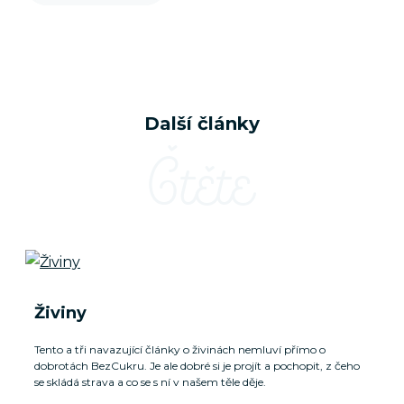
Další články
Čtěte
Živiny
Tento a tři navazující články o živinách nemluví přímo o
dobrotách BezCukru. Je ale dobré si je projít a pochopit, z čeho
se skládá strava a co se s ní v našem těle děje.