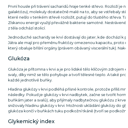
První housle při trávení sacharidů hraje tenké střevo. Rozloží je 
galaktózu), molekuly dostatečně malé na to, aby se vstřebaly st
které nešlo v tenkém střevě rozložit, putují do tlustého střeva. Ta
Získanou energii využijí převážně bakterie samotné. Nestrávené 
z těla odchází stolicí.
Jednoduché sacharidy se krví dostávají do jater, kde dochází k 
Játra ale mají pro přeměnu fruktózy omezenou kapacitu, proto n
který obaluje břišní orgány (právem obávaný viscerální tuk). Nako
Glukóza
Glukóza je přítomna v krvi a je pro lidské tělo klíčovým zdrojem en
svaly, díky nimž se tělo pohybuje a tvoří tělesné teplo. A také pro 
každé jednotlivé buňky.
Hladina glukózy v krvi podléhá přísné kontrole, protože příliš mn
následky. Pokud je glukózy v krvi nadbytek, začne se tvořit hor
buňkám jater a svalů), aby přijímaly nadbytečnou glukózu z krve, 
snižovaly hladinu glukózy v krvi. Možnosti ukládání glukózy do 
glukóza končí v buňkách tuku podkožní tkáně (tvoří se podkožní 
Glykemický index